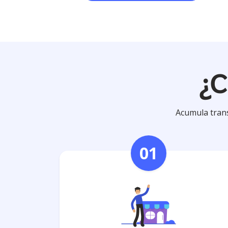
¿C
Acumula trans
01