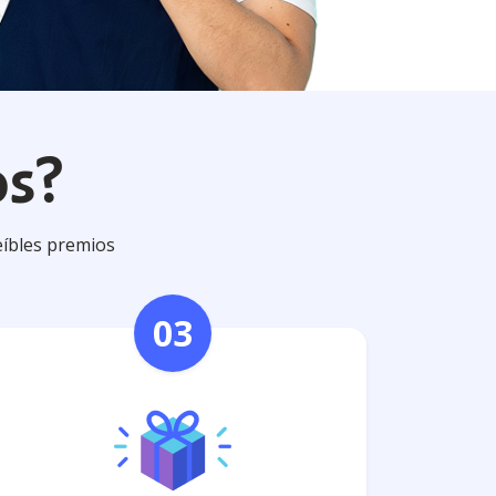
s?​
eíbles premios
03