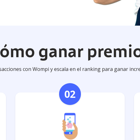
ómo ganar premio
acciones con Wompi y escala en el ranking para ganar incr
02