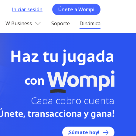
Iniciar sesión
Únete a Wompi
W Business
Soporte
Dinámica
Haz tu jugada
con
Cada cobro cuenta
Únete, transacciona y gana!
¡Súmate hoy!