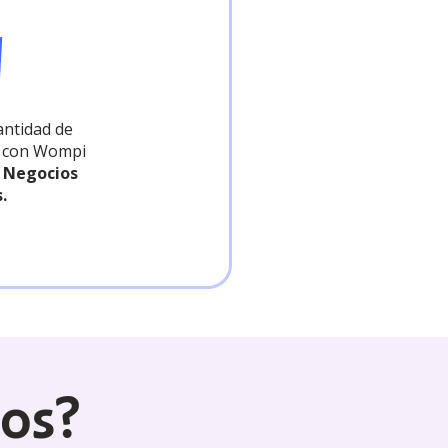
antidad de
s con Wompi
 Negocios
.
ios?